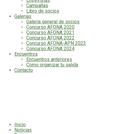
Entrevistas
Campañas
Libro de socios
Galerias
Galería general de socios
Concurso AFONA 2020
Concurso AFONA 2021
Concurso AFONA 2022
Concurso AFONA-APN 2023
Concurso AFONA 2024
Encuentros
Encuentros anteriores
Como organizar tu salida
Contacto
La Asociación Argentina de Fotógrafos de Naturaleza -AFONA, es una
organización nacional sin fines de lucro que trabaja en el desarrollo de la
fotografía de naturaleza como herramienta de sensibilización, conservación y
difusión.
Inicio
Noticias