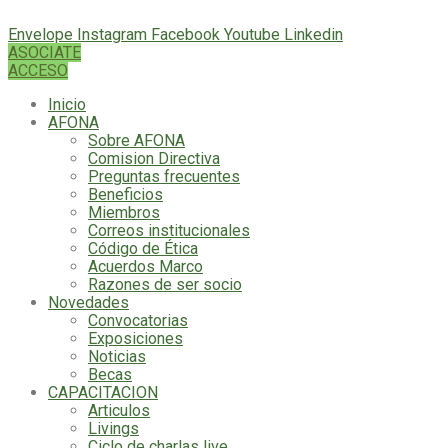
Envelope
Instagram
Facebook
Youtube
Linkedin
ASOCIATE
ACCESO
Inicio
AFONA
Sobre AFONA
Comision Directiva
Preguntas frecuentes
Beneficios
Miembros
Correos institucionales
Código de Ética
Acuerdos Marco
Razones de ser socio
Novedades
Convocatorias
Exposiciones
Noticias
Becas
CAPACITACION
Articulos
Livings
Ciclo de charlas live