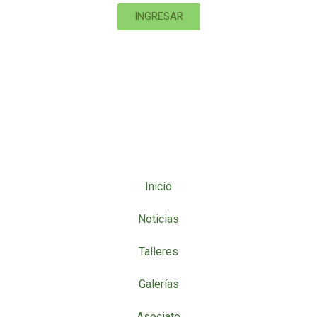
INGRESAR
La Asociación Argentina de Fotógrafos de Naturaleza -AFONA, es una
organización nacional sin fines de lucro que trabaja en el desarrollo de la
fotografía de naturaleza como herramienta de sensibilización,
conservación y difusión.
Inicio
Noticias
Talleres
Galerías
Asociate