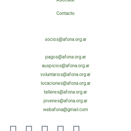
Contacto
Mail comisiones
socios@afona.org.ar
encuentro@afona.org.ar
pagos@afona.org.ar
auspicios@afona.org.ar
voluntarios@afona.org.ar
locaciones@afona.org.ar
talleres@afona.org.ar
jovenes@afona.org.ar
webafona@gmail.com
Seguinos en las redes sociales