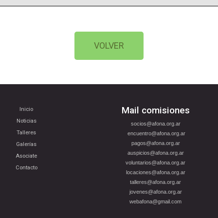
VOLVER
Mail comisiones
Inicio
Noticias
socios@afona.org.ar
Talleres
encuentro@afona.org.ar
pagos@afona.org.ar
Galerías
auspicios@afona.org.ar
Asociate
voluntarios@afona.org.ar
Contacto
locaciones@afona.org.ar
talleres@afona.org.ar
jovenes@afona.org.ar
webafona@gmail.com