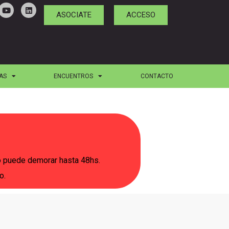
ASOCIATE
ACCESO
AS
ENCUENTROS
CONTACTO
to puede demorar hasta 48hs.
lo.