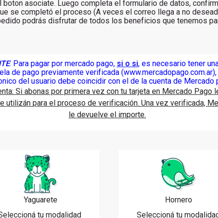
l boton asociate. Luego completa el formulario de datos, confir
 que se completó el proceso (A veces el correo llega a no dese
edido podrás disfrutar de todos los beneficios que tenemos pa
TE
: Para pagar por mercado pago,
si o si
, es necesario tener un
ela de pago previamente verificada (
www.mercadopago.com.ar
)
onico del usuario debe coincidir con el de la cuenta de Mercado
nta: Si abonas por primera vez con tu tarjeta en Mercado Pago l
 utilizán para el proceso de verificación. Una vez verificada, 
le devuelve el importe.
Yaguarete
Hornero
Seleccioná tu modalidad
Seleccioná tu modalida