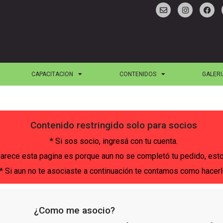
CAPACITACION
CONTENIDOS
GALERI
Contenido restringido solo para socios
* Si sos socio, ingresá con tu cuenta.
 aparece esta pagina es porque aun no se completó tu pedido, es
* Si aun no te asociaste a continuación te contamos como hacer
¿Como me asocio?