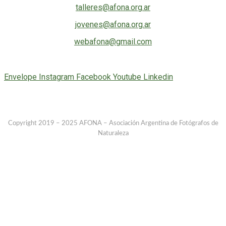
talleres@afona.org.ar
jovenes@afona.org.ar
webafona@gmail.com
Seguinos en las redes sociales
Envelope
Instagram
Facebook
Youtube
Linkedin
Todas las imágenes y textos son propiedad de sus autores. Queda prohibida
su reproducción sin autorización.
Copyright 2019 – 2025 AFONA – Asociación Argentina de Fotógrafos de
Naturaleza