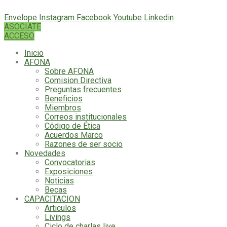
Envelope
Instagram
Facebook
Youtube
Linkedin
ASOCIATE
ACCESO
Inicio
AFONA
Sobre AFONA
Comision Directiva
Preguntas frecuentes
Beneficios
Miembros
Correos institucionales
Código de Ética
Acuerdos Marco
Razones de ser socio
Novedades
Convocatorias
Exposiciones
Noticias
Becas
CAPACITACION
Articulos
Livings
Ciclo de charlas live