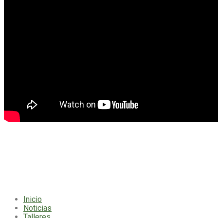
La Asociación Argentina de Fotógrafos de Naturaleza -AFONA, es una
organización nacional sin fines de lucro que trabaja en el desarrollo de la
fotografía de naturaleza como herramienta de sensibilización, conservación y
difusión.
Inicio
Noticias
Talleres